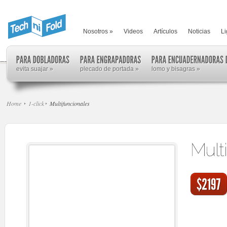
Nosotros
»
Videos
Artículos
Noticias
Li
evita suajar
»
plecado de portada
»
lomo y bisagras
»
Home
1-click
Multifuncionales