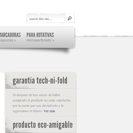
máquinas
»
microperforado
»
Si después de tres meses de haber
comprado el producto no estás satisfecho,
por la razón que sea, devuélvelo y te
regresamos el dinero.
Ver más