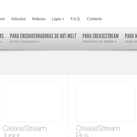
eos
Artículos
Noticias
Ligas
»
F.A.Q.
Contacto
»
lomo y bisagras
»
impresos en digital
»
otras 