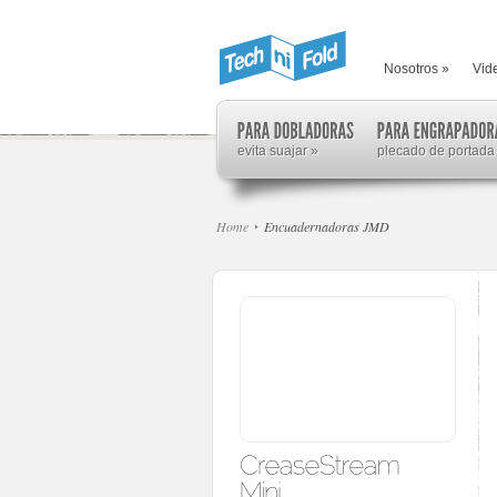
Nosotros
»
Vid
evita suajar
»
plecado de portada
Home
Encuadernadoras JMD