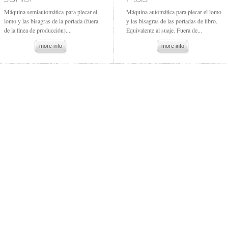
Máquina semiautomática para plecar el
Máquina automática para plecar el lomo
lomo y las bisagras de la portada (fuera
y las bisagras de las portadas de libro.
de la línea de producción)....
Equivalente al suaje. Fuera de...
more info
more info