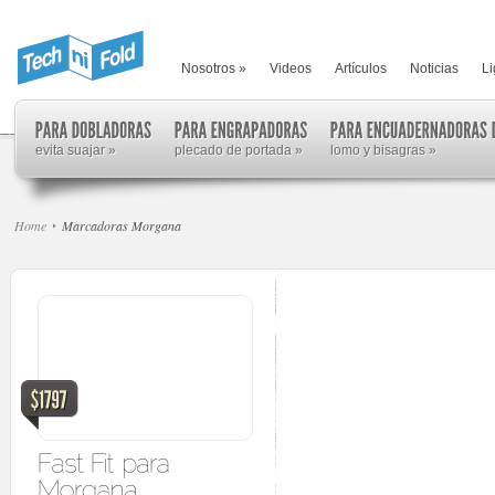
Nosotros
»
Videos
Artículos
Noticias
Li
evita suajar
»
plecado de portada
»
lomo y bisagras
»
Home
Marcadoras Morgana