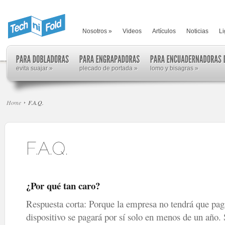
Nosotros
»
Videos
Artículos
Noticias
Li
evita suajar
»
plecado de portada
»
lomo y bisagras
»
Home
F.A.Q.
¿Por qué tan caro?
Respuesta corta: Porque la empresa no tendrá que paga
dispositivo se pagará por sí solo en menos de un año. 