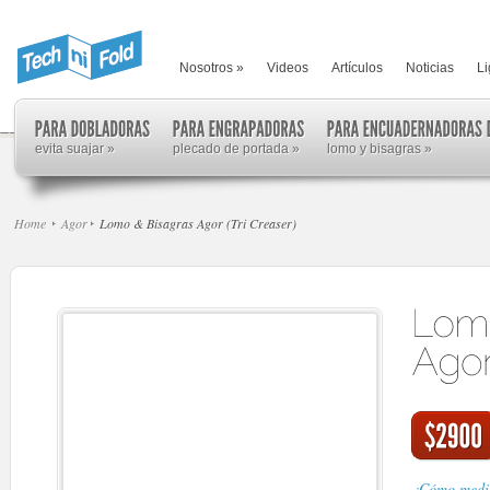
Nosotros
»
Videos
Artículos
Noticias
Li
evita suajar
»
plecado de portada
»
lomo y bisagras
»
Home
Agor
Lomo & Bisagras Agor (Tri Creaser)
¿Cómo medir