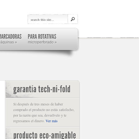
máquinas
»
microperforado
»
Si después de tres meses de haber
comprado el producto no estás satisfecho,
por la razón que sea, devuélvelo y te
regresamos el dinero.
Ver más