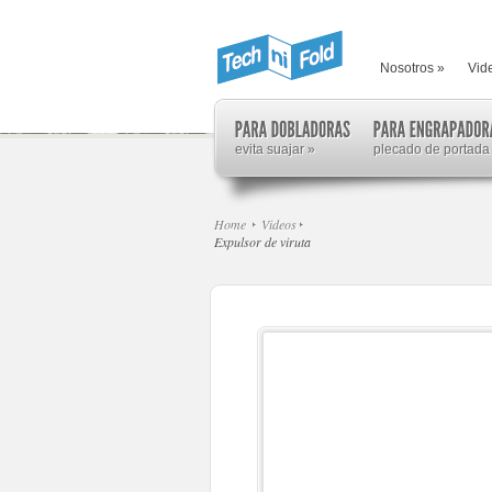
Nosotros
»
Vid
evita suajar
»
plecado de portada
Home
Videos
Expulsor de viruta