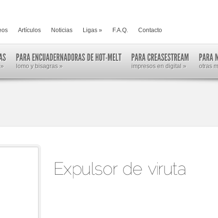
eos
Artículos
Noticias
Ligas
»
F.A.Q.
Contacto
»
lomo y bisagras
»
impresos en digital
»
otras 