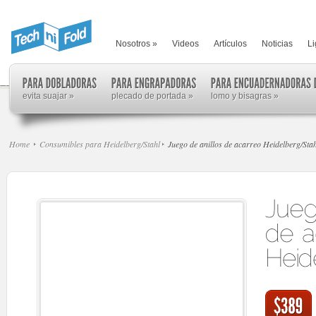
Nosotros
»
Videos
Artículos
Noticias
Li
evita suajar
»
plecado de portada
»
lomo y bisagras
»
Home
Consumibles para Heidelberg/Stahl
Juego de anillos de acarreo Heidelberg/Sta